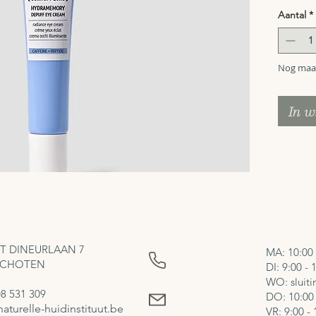
TETRAPE
Aantal
*
biomime
Klinisc
om donk
Nog maar
droogtel
De oogc
gladder,
In 
94,2% i
oorspro
T DINEURLAAN 7
MA: 10:00 
 SCHOTEN
DI: 9:00 - 
WO: sluit
8 531 309
DO: 10:00 
aturelle-
huidinstituut
.be
VR: 9:00 - 