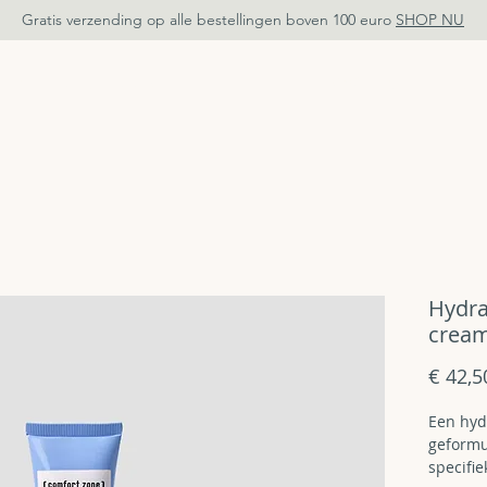
Gratis verzending op alle bestellingen boven 100 euro
SHOP NU
TEN
AFSPRAAK
OVER MIJ
S
Hydr
cream
€ 42,5
Een hyd
geformu
specifi