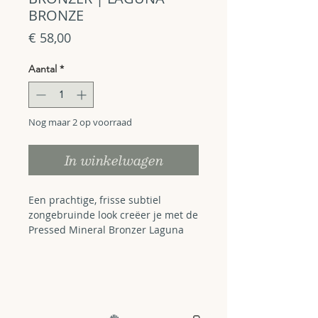
BRONZE
Prijs
€ 58,00
Aantal
*
Nog maar 2 op voorraad
In winkelwagen
Een prachtige, frisse subtiel
zongebruinde look creëer je met de
Pressed Mineral Bronzer Laguna
Bronze. Ideaal voor een lichte en
medium getinte huid, het geeft je
gezicht, hals of lichaam een warme,
zongebruinde natuurlijke gloed,
met een lichtgewicht, opbouwbare